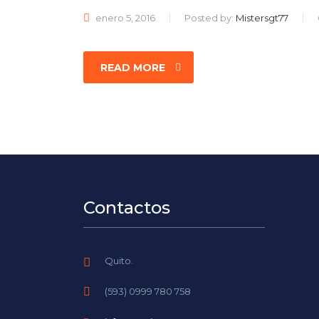
enero 5, 2016
Posted by:
Mistersgt77
READ MORE
Contactos
Quito.
(593) 0999 780 758