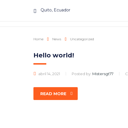
Quito, Ecuador
Home
News
Uncategorized
Hello world!
abril 14, 2021
Posted by:
Mistersgt77
C
READ MORE